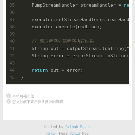
35
    PumpStreamHandler streamHandler = 
new
 
36
37
    executor.setStreamHandler(streamHandle
38
    executor.execute(cmdLine);
39
40
// 获取程序外部程序执行结果
41
    String out = outputStream.toString(
"UT
42
    String error = errorStream.toString(
"U
43
44
return
 out + error;
45
}
<
Mac 终端打造
>
怎么理解不要用异常做控制流程
Hosted by
Github Pages
Hexo
Theme
Yilia
Mod