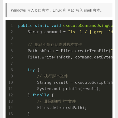
Windows 写入 bat 脚本，Linux 和 Mac 写入 shell 脚本。
1
public
static
void
executeCommandUsingComm
2
    String command = 
"ls -l / | grep '^d'"
3
4
// 把命令保存到临时脚本文件
5
    Path shPath = Files.createTempFile(
"al
6
    Files.write(shPath, command.getBytes(S
7
8
try
 {
9
// 执行脚本文件
10
        String result = executeScript(shPa
11
        System.out.println(result);
12
    } 
finally
 {
13
// 删除临时脚本文件
14
        Files.delete(shPath);
15
    }