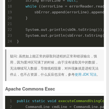
17
    String errorLine = 
null
;
18
while
 ((errorLine = errorReader.readLi
19
        sbError.append(errorLine).append(
"
20
    }
21
22
    System.out.println(sbOk.toString());
23
    System.out.println(sbError.toString())
24
}
疑问: 虽然如上能正常的获取到进程的正常和错误输出，慎
用，因为缓冲区写满了的时候，由于没有读取其中的数据，
无法继续写入数据，导致线程阻塞，对外现象就是进程无法
停止，也不占资源，什么反应也没有，参考
使用 JDK 写法
。
Apache Commons Exec
1
public
static
void
executeCommandUsingComm
2
    CommandLine cmdLine = CommandLine.pars