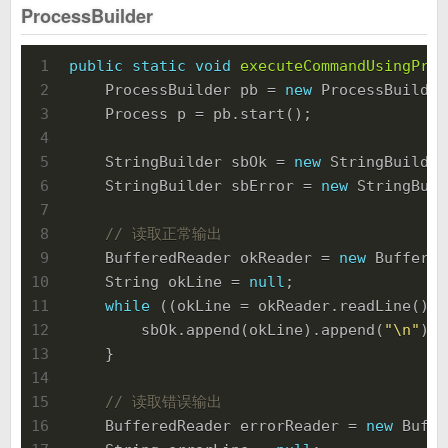
ProcessBuilder
1
public
static
void
executeCommandUsingProc
2
    ProcessBuilder pb = 
new
 ProcessBuilder
3
    Process p = pb.start();
4
5
    StringBuilder sbOk = 
new
 StringBuilder
6
    StringBuilder sbError = 
new
 StringBuil
7
8
// 读取正常输出
9
    BufferedReader okReader = 
new
 Buffered
10
    String okLine = 
null
;
11
while
 ((okLine = okReader.readLine()) 
12
        sbOk.append(okLine).append(
"\n"
);
13
    }
14
15
// 读取错误输出
16
    BufferedReader errorReader = 
new
 Buffe