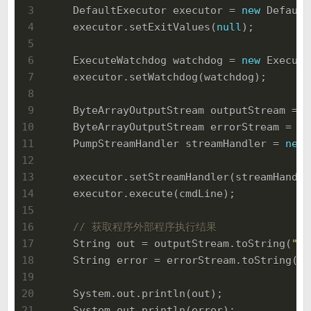
3
    DefaultExecutor executor = 
new
 Default
4
    executor.setExitValues(
null
);
5
6
    ExecuteWatchdog watchdog = 
new
 Execute
7
    executor.setWatchdog(watchdog);
8
9
    ByteArrayOutputStream outputStream = 
n
10
    ByteArrayOutputStream errorStream = 
ne
11
    PumpStreamHandler streamHandler = 
new
 
12
13
    executor.setStreamHandler(streamHandle
14
    executor.execute(cmdLine);
15
16
// 获取程序外部程序执行结果
17
    String out = outputStream.toString(
"UT
18
    String error = errorStream.toString(
"U
19
20
    System.out.println(out);
21
    System.out.println(error);