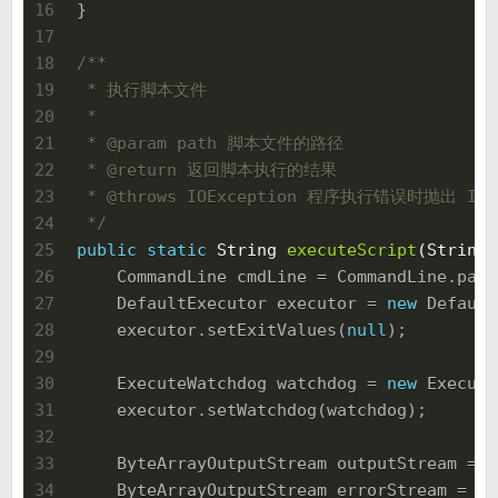
16
}
17
18
/**
19
 * 执行脚本文件
20
 *
21
 * 
@param
 path 脚本文件的路径
22
 * 
@return
 返回脚本执行的结果
23
 * 
@throws
 IOException 程序执行错误时抛出 IOEx
24
 */
25
public
static
 String 
executeScript
(String 
26
    CommandLine cmdLine = CommandLine.pars
27
    DefaultExecutor executor = 
new
 Default
28
    executor.setExitValues(
null
);
29
30
    ExecuteWatchdog watchdog = 
new
 Execute
31
    executor.setWatchdog(watchdog);
32
33
    ByteArrayOutputStream outputStream = 
n
34
    ByteArrayOutputStream errorStream = 
ne