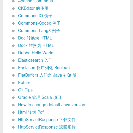
Apache Commons
CKEditor 的使用
Commons IO 例子
Commons-Codec 例子
Commons-Lang3 例子
Doc 转换为 HTML
Docx 转换为 HTML
Dubbo Hello World
Elasticsearch 入门
FastJson 反序列化 Boolean
FlatBuffers 入门之 Java + Qt 版
Future
Git Tips
Gradle 管理 Scala 项目
How to change default Java version
Html 转为 Pdf
HttpServletResponse 下载文件
HttpServletResponse 返回图片