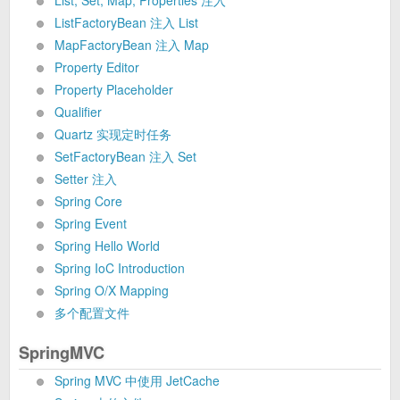
List, Set, Map, Properties 注入
ListFactoryBean 注入 List
MapFactoryBean 注入 Map
Property Editor
Property Placeholder
Qualifier
Quartz 实现定时任务
SetFactoryBean 注入 Set
Setter 注入
Spring Core
Spring Event
Spring Hello World
Spring IoC Introduction
Spring O/X Mapping
多个配置文件
SpringMVC
Spring MVC 中使用 JetCache