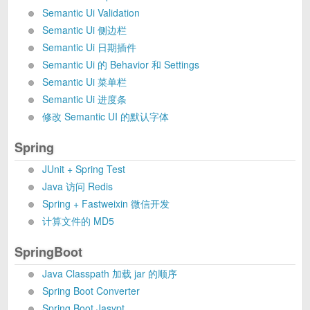
Semantic Ui Validation
Semantic Ui 侧边栏
Semantic Ui 日期插件
Semantic Ui 的 Behavior 和 Settings
Semantic Ui 菜单栏
Semantic Ui 进度条
修改 Semantic UI 的默认字体
Spring
JUnit + Spring Test
Java 访问 Redis
Spring + Fastweixin 微信开发
计算文件的 MD5
SpringBoot
Java Classpath 加载 jar 的顺序
Spring Boot Converter
Spring Boot Jasypt