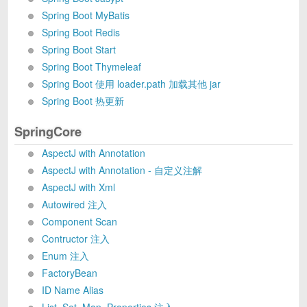
Spring Boot MyBatis
Spring Boot Redis
Spring Boot Start
Spring Boot Thymeleaf
Spring Boot 使用 loader.path 加载其他 jar
Spring Boot 热更新
SpringCore
AspectJ with Annotation
AspectJ with Annotation - 自定义注解
AspectJ with Xml
Autowired 注入
Component Scan
Contructor 注入
Enum 注入
FactoryBean
ID Name Alias